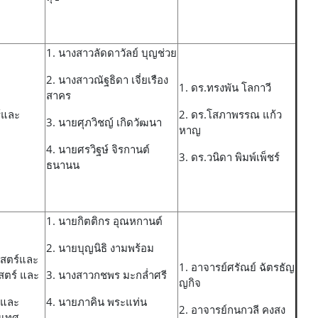
1. นางสาวลัดดาวัลย์ บุญช่วย
2. นางสาวณัฐธิดา เจี่ยเรือง
1. ดร.ทรงพัน โลกาวี
สาคร
์และ
2. ดร.โสภาพรรณ แก้ว
3. นายศุภวิชญ์ เกิดวัฒนา
หาญ
4. นายศรวิฐษ์ จิรกานต์
3. ดร.วนิดา พิมพ์เพ็ชร์
ธนานน
1. นายกิตติกร อุณหกานต์
2. นายบุญนิธิ งามพร้อม
สตร์และ
1. อาจารย์ศรัณย์ ฉัตรธัญ
ตร์ และ
3. นางสาวกชพร มะกล่ำศรี
ญกิจ
จและ
4. นายภาคิน พระแท่น
2. อาจารย์กนกวลี คงสง
นเทศ