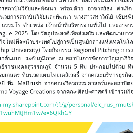
ารสถาบันวิจัยและพัฒนา พร้อมด้วย อาจารย์ธง คำเกิด
้อำนวยการสถาบันวิจัยและพัฒนา นางสาวสราวิณีย์ เชียร
รรมโร ตำแหน่ง เจ้าหน้าที่บริหารงานทั่วไป และอาจารย
ue 2025 โดยวัตถุประสงค์เพื่อส่งเสริมและพัฒนาเยาว
ิจใหม่ที่จะนำประเทศไปสู่การเป็นศูนย์กลางแห่งเทคโนโลย
p University) โดยกิจกรรม Regional Pitching การแข่
ฒนาต้นแบบ ระดับภูมิภาค ณ สถาบันการจัดการปัญญาภิวัฒ
ลยีราชมงคลสุวรรณภูมิ จำนวน 5 ทีม ประกอบไปด้วย ท
มเกษตร ทีมนวดแผนไทยเดลิเวอรี่ จากคณะบริหารธุรกิจ
ยี ทีม MaBrush จากคณะวิศวกรรมศาสตร์และสถาปัตย
a Voyage Creations จากคณะศิลปะศาสตร์ เข้าร่วมกิจ
h-my.sharepoint.com/:f:/g/personal/elc_rus_rmut
SY1wuhMtJHm1w?e=6QRhGY