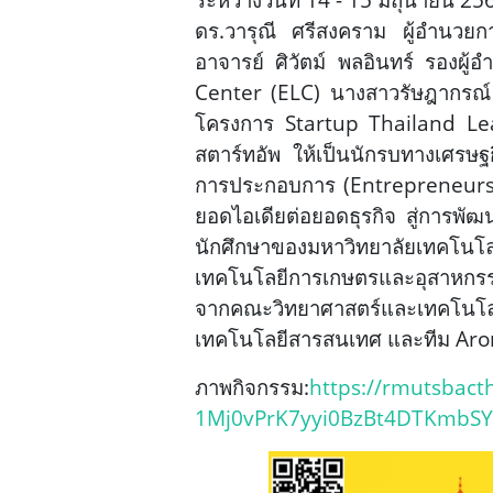
ดร.วารุณี ศรีสงคราม ผู้อำนวยก
อาจารย์ ศิวัตม์ พลอินทร์ รองผู
Center (ELC) นางสาวรัษฎากรณ์ ธ
โครงการ Startup Thailand Leag
สตาร์ทอัพ ให้เป็นนักรบทางเศรษฐก
การประกอบการ (Entrepreneurshi
ยอดไอเดียต่อยอดธุรกิจ สู่การพั
นักศึกษาของมหาวิทยาลัยเทคโนโ
เทคโนโลยีการเกษตรและอุสาหกรร
จากคณะวิทยาศาสตร์และเทคโนโล
เทคโนโลยีสารสนเทศ และทีม Arom
ภาพกิจกรรม:
https://rmutsbact
1Mj0vPrK7yyi0BzBt4DTKmb