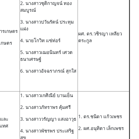
2. นางสาวชุติกาญจน์ ทอง
สมบูรณ์
3. นางสาวปวันรัตน์ ประทุม
แฝง
ารเกษตร
ผศ. ดร.วชิรญา เหลียว
4. นายโกวิท แซ่ท่อร์
ตระกูล
เกษตร
5. นางสาวเฌอนินทร์ เศวต
ธนาเศรษฐ์
6. นางสาวอัจฉราภรณ์ สุกใส
1. นางสาวเกศิณีย์ บานเย็น
2. นางสาวภัทราพร คุ้มศรี
1. ดร.ชนิดา แก้วเพชร
จและ
3. นางสาววรัญญา แสงอาวุธ
นเทศ
2. ผศ.อนุทิตา เล็กเพชร
4. นางสาวพัชรพร ประเสริฐ
สุข