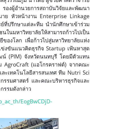
 รองผู้อำนวยการสถาบันวิจัยและพัฒนา
พิมาย หัวหน้างาน Enterprise Linkage
์ที่ปรึกษาแต่ละทีม
นำนักศึกษาเข้าร่วม
ชนในมหาวิทยาลัยให้สามารถก้าวไปเป็น
ีของโลก เพื่อก้าวไปสู่มหาวิทยาลัยแห่ง
งขันแนวคิดธุรกิจ Startup เฟ้นหาสุด
น์ (PIM) จังหวัดนนทบุรี โดยมีตัวแทน
ีม AgroCraft (แอโกรคราฟต์) จากคณะ
และเทคโนโลยีสารสนเทศ ทีม Nutri Sci
กรรมศาสตร์ และคณะบริหารธุรกิจ
และ
กรรมดังกล่าว
sb_ac_th/EogBwCDjD-