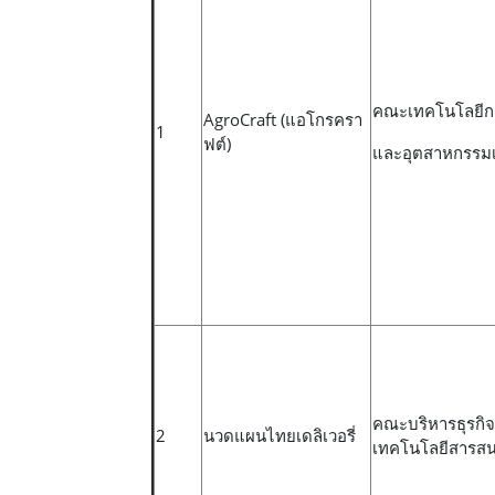
คณะเทคโนโลยีก
AgroCraft (แอโกรครา
1
ฟต์)
และอุตสาหกรรม
คณะบริหารธุรกิ
2
นวดแผนไทยเดลิเวอรี่
เทคโนโลยีสารส