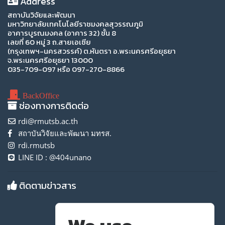
Address
สถาบันวิจัยและพัฒนา
มหาวิทยาลัยเทคโนโลยีราชมงคลสุวรรณภูมิ
อาคารบูรณมงคล (อาคาร 32) ชั้น 8
เลขที่ 60 หมู่ 3 ถ.สายเอเซีย
(กรุงเทพฯ-นครสวรรค์) ต.หันตรา อ.พระนครศรีอยุธยา
จ.พระนครศรีอยุธยา 13000
035-709-097 หรือ 097-270-8866
BackOffice
ช่องทางการติดต่อ
rdi@rmutsb.ac.th
สถาบันวิจัยและพัฒนา มทรส.
rdi.rmutsb
LINE ID : @404unano
ติดตามข่าวสาร