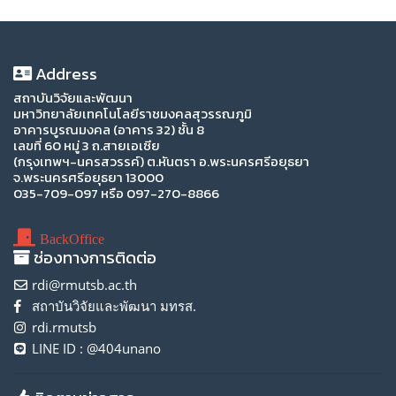
Address
สถาบันวิจัยและพัฒนา
มหาวิทยาลัยเทคโนโลยีราชมงคลสุวรรณภูมิ
อาคารบูรณมงคล (อาคาร 32) ชั้น 8
เลขที่ 60 หมู่ 3 ถ.สายเอเซีย
(กรุงเทพฯ-นครสวรรค์) ต.หันตรา อ.พระนครศรีอยุธยา
จ.พระนครศรีอยุธยา 13000
035-709-097 หรือ 097-270-8866
BackOffice
ช่องทางการติดต่อ
rdi@rmutsb.ac.th
สถาบันวิจัยและพัฒนา มทรส.
rdi.rmutsb
LINE ID : @404unano